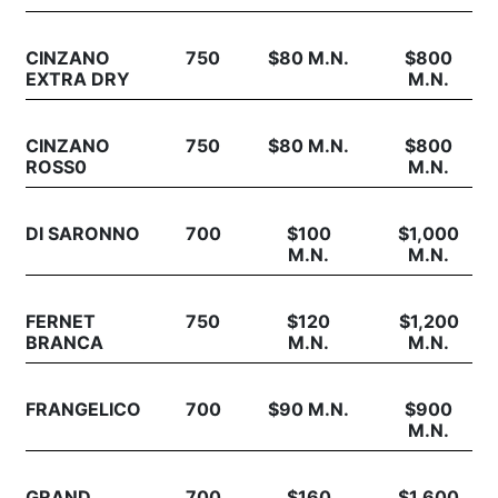
CINZANO
750
$80 M.N.
$800
EXTRA DRY
M.N.
CINZANO
750
$80 M.N.
$800
ROSS0
M.N.
DI SARONNO
700
$100
$1,000
M.N.
M.N.
FERNET
750
$120
$1,200
BRANCA
M.N.
M.N.
FRANGELICO
700
$90 M.N.
$900
M.N.
GRAND
700
$160
$1,600