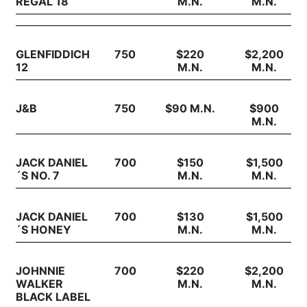
REGAL 18
M.N.
M.N.
GLENFIDDICH
750
$220
$2,200
12
M.N.
M.N.
J&B
750
$90 M.N.
$900
M.N.
JACK DANIEL
700
$150
$1,500
´S NO. 7
M.N.
M.N.
JACK DANIEL
700
$130
$1,500
´S HONEY
M.N.
M.N.
JOHNNIE
700
$220
$2,200
WALKER
M.N.
M.N.
BLACK LABEL