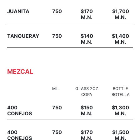
JUANITA
750
$170
$1,700
M.N.
M.N.
TANQUERAY
750
$140
$1,400
M.N.
M.N.
MEZCAL
ML
GLASS 2OZ
BOTTLE
COPA
BOTELLA
400
750
$150
$1,300
CONEJOS
M.N.
M.N.
400
750
$170
$1,500
CONEJOS
M.N.
M.N.