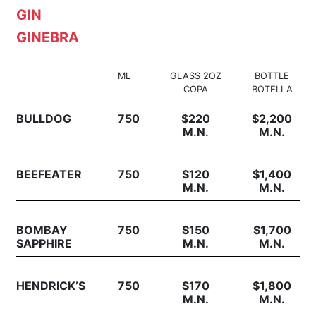
GIN
GINEBRA
ML
GLASS 2OZ
BOTTLE
COPA
BOTELLA
BULLDOG
750
$220
$2,200
M.N.
M.N.
BEEFEATER
750
$120
$1,400
M.N.
M.N.
BOMBAY
750
$150
$1,700
SAPPHIRE
M.N.
M.N.
HENDRICK’S
750
$170
$1,800
M.N.
M.N.