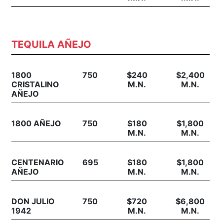
TEQUILA AÑEJO
1800
750
$240
$2,400
CRISTALINO
M.N.
M.N.
AÑEJO
1800 AÑEJO
750
$180
$1,800
M.N.
M.N.
CENTENARIO
695
$180
$1,800
AÑEJO
M.N.
M.N.
DON JULIO
750
$720
$6,800
1942
M.N.
M.N.